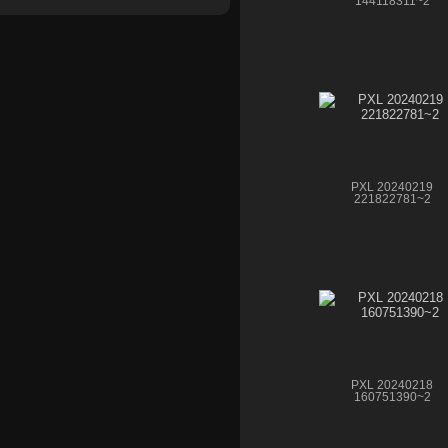
144118311~2
PXL 20240219
221822781~2
PXL 20240218
160751390~2