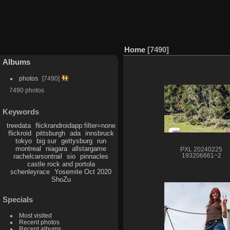
Home
7490
Albums
photos
7490
7490 photos
Keywords
treedata
flickrandroidapp:filter=none
flickroid
pittsburgh
ada
innsbruck
tokyo
big sur
gettysburg
run
montreal
niagara
allstargame
PXL 20240225
193206661~2
rachelcarsontrail
sio
pinnacles
castle rock and portola
schenleyrace
Yosemite Oct 2020
ShoZu
Specials
Most visited
Recent photos
Recent albums