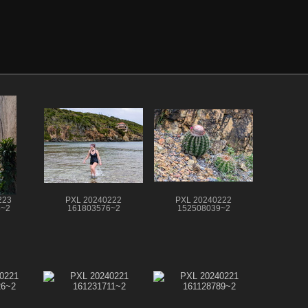
223
PXL 20240222
PXL 20240222
5~2
161803576~2
152508039~2