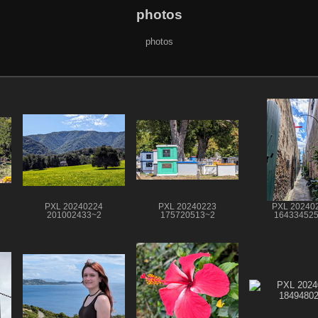
photos
photos
PXL 20240224
PXL 20240223
PXL 20240
201002433~2
175720513~2
16433452