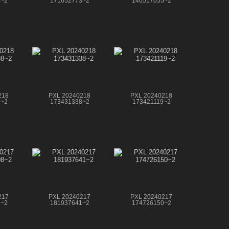
4~2
171652773~2
140517055~2
218
PXL 20240218
PXL 20240218
8~2
173431338~2
173421119~2
217
PXL 20240217
PXL 20240217
8~2
181937641~2
174726150~2